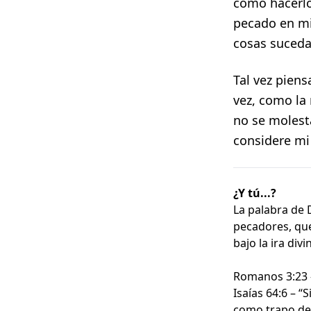
cómo hacerlo
pecado en mi
cosas suceda
Tal vez piens
vez, como la
no se molest
considere mi 
¿Y tú...?
La palabra de 
pecadores, que
bajo la ira di
Romanos 3:23 –
Isaías 64:6 – 
como trapo de