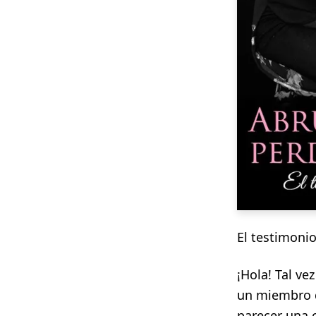
El testimoni
¡Hola! Tal v
un miembro d
parecer una 