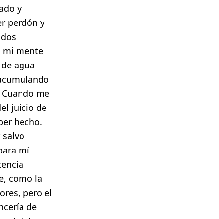
cado y
ner perdón y
odos
dó mi mente
a de agua
o acumulando
o! Cuando me
el juicio de
ber hecho.
 salvo
para mí
tencia
te, como la
ores, pero el
ncería de