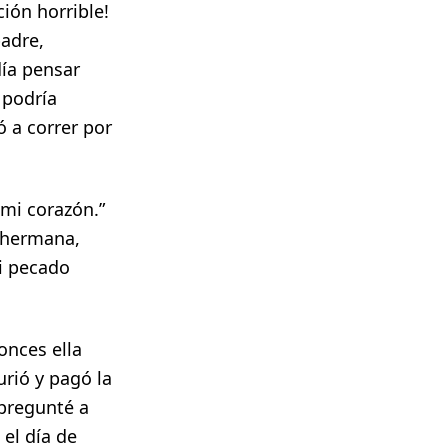
ión horrible!
padre,
día pensar
 podría
ó a correr por
 mi corazón.”
 hermana,
mi pecado
onces ella
urió y pagó la
 pregunté a
 el día de