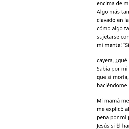
encima de mí.
Algo más tam
clavado en la
cómo algo ta
sujetarse con
mi mente! “S
cayera, ¿qué 
Sabía por mi
que si moría,
haciéndome e
Mi mamá me oy
me explicó al
pena por mi p
Jesús si Él h