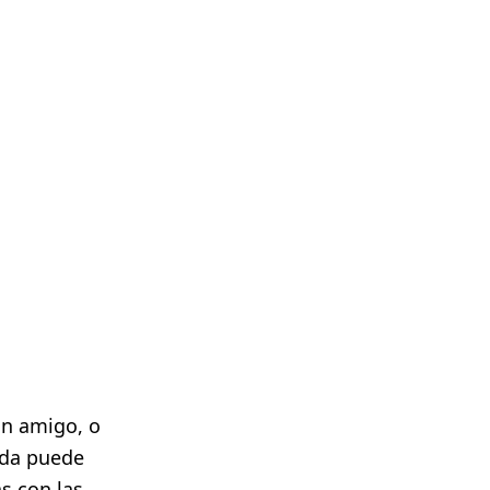
un amigo, o
ida puede
s con las