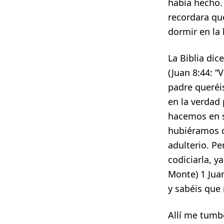
había hecho.
recordara qu
dormir en la 
La Biblia dic
(Juan 8:44: “
padre queréis
en la verdad
hacemos en s
hubiéramos c
adulterio. P
codiciarla, y
Monte) 1 Jua
y sabéis que
Allí me tumb