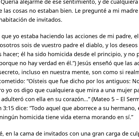
 Quería alejarme de ese sentimiento, y de cualquier
e las cosas no estaban bien. Le pregunté a mi madre 
habitación de invitados.
e que yo estaba haciendo las acciones de mi padre, el
Vosotros sois de vuestro padre el diablo, y los deseos
 hacer; él ha sido homicida desde el principio, y no
 porque no hay verdad en él.”) Jesús enseñó que las 
ecreto, incluso en nuestra mente, son como si real
ometido: “Oísteis que fue dicho por los antiguos: 
ero yo os digo que cualquiera que mira a una mujer p
a adulteró con ella en su corazón…” (Mateo 5 – El Ser
n 3:15 dice: “Todo aquel que aborrece a su hermano, 
 ningún homicida tiene vida eterna morando en sí.”
é, en la cama de invitados con una gran carga de cul