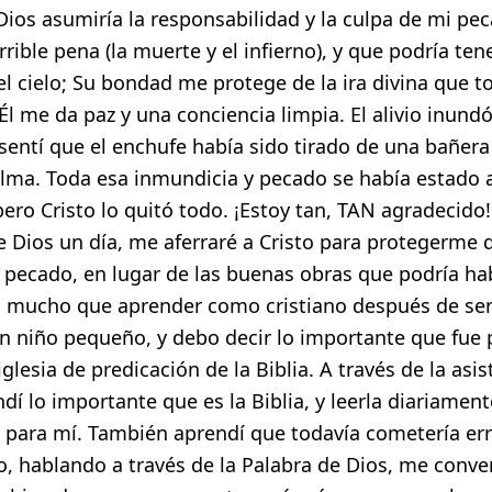
Dios asumiría la responsabilidad y la culpa de mi pe
rrible pena (la muerte y el infierno), y que podría te
l cielo; Su bondad me protege de la ira divina que t
l me da paz y una conciencia limpia. El alivio inun
 sentí que el enchufe había sido tirado de una bañer
alma. Toda esa inmundicia y pecado se había estad
pero Cristo lo quitó todo. ¡Estoy tan, TAN agradecid
 Dios un día, me aferraré a Cristo para protegerme d
l pecado, en lugar de las buenas obras que podría ha
a mucho que aprender como cristiano después de ser
n niño pequeño, y debo decir lo importante que fue 
iglesia de predicación de la Biblia. A través de la asis
ndí lo importante que es la Biblia, y leerla diariamen
s para mí. También aprendí que todavía cometería err
o, hablando a través de la Palabra de Dios, me conve