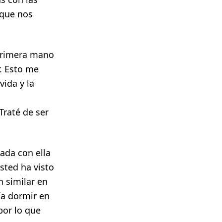
 que nos
 primera mano
r. Esto me
vida y la
Traté de ser
ada con ella
usted ha visto
n similar en
ía dormir en
por lo que