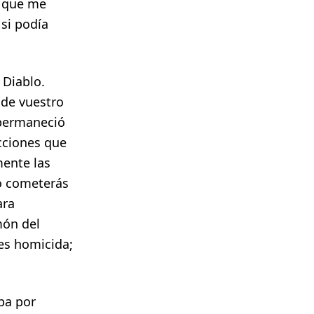
a que me
si podía
 Diablo.
 de vuestro
 permaneció
acciones que
mente las
No cometerás
ara
món del
es homicida;
pa por